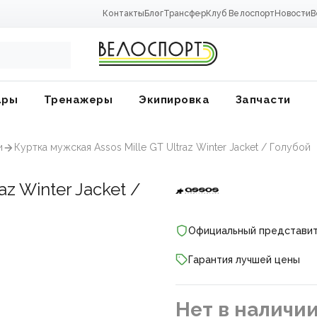
Контакты
Блог
Трансфер
Клуб Велоспорт
Новости
В
ары
Тренажеры
Экипировка
Запчасти
и
Куртка мужская Assos Mille GT Ultraz Winter Jacket / Голубой
az Winter Jacket /
Официальный представи
Гарантия лучшей цены
ники
Нет в наличи