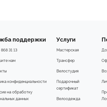
жба поддержки
Услуги
П
 868 31 13
Мастерская
До
ите нам
Трансфер
Оф
кты
Велостудия
Во
ика конфиденциальности
Подарочный
Ли
сертификат
сие на обработку
Пр
нальных данных
Велоодежда
Ло