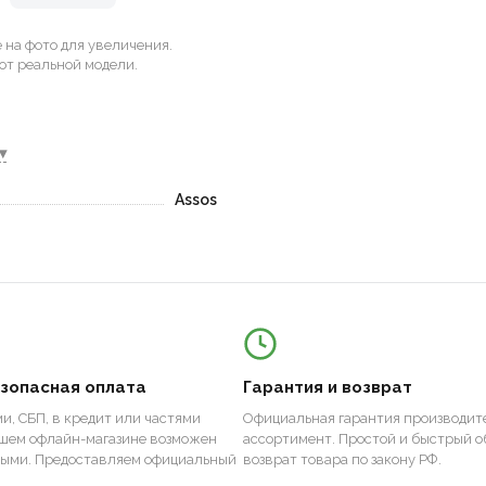
на фото для увеличения.
от реальной модели.
▾
Assos
езопасная оплата
Гарантия и возврат
и, СБП, в кредит или частями
Официальная гарантия производите
ашем офлайн-магазине возможен
ассортимент. Простой и быстрый о
ными. Предоставляем официальный
возврат товара по закону РФ.