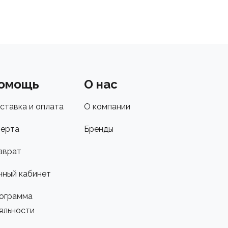
омощь
О нас
ставка и оплата
О компании
ерта
Бренды
зврат
чный кабинет
ограмма
яльности