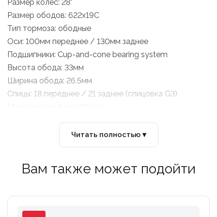
Размер колес: 28"
Размер ободов: 622x19C
Тип тормоза: ободные
Оси: 100мм переднее / 130мм заднее
Подшипники: Cup-and-cone bearing system
Высота обода: 33мм
Ширина обода: 26.5мм
Спицы: 18 переднее / 21 заднее (спицовка G3)
Максимальный вес: 120кг
Барабан: Shimano HG 8/9/10/11-speed
Вес комплекта: 1395гр (информация производителя)
Читать полностью ▾
Вам также может подойти