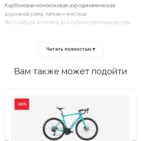
Карбоновая монококовая аэродинамическая
дорожная рама, легкая и жесткая
Высочайшая эстетика: все кабели спрятаны внутри
рамы.
Внутренняя прокладка кабеля, идеально
интегрированная с рамой
Читать полностью ▾
Тормозная система нового поколения с дисковыми
тормозами и плоским креплением
Вам также может подойти
Сквозная ось придает велосипеду жесткость
-10%