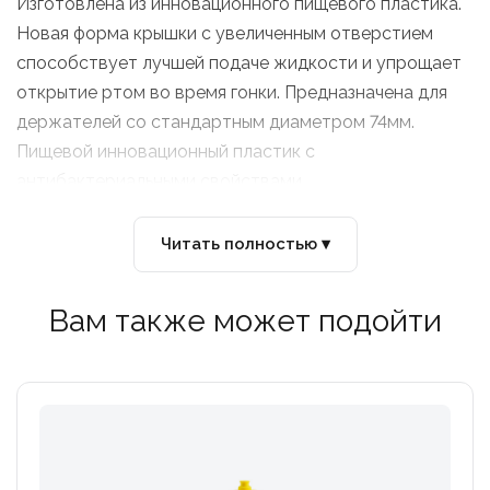
Изготовлена из инновационного пищевого пластика.
Новая форма крышки с увеличенным отверстием
способствует лучшей подаче жидкости и упрощает
открытие ртом во время гонки. Предназначена для
держателей со стандартным диаметром 74мм.
Пищевой инновационный пластик с
антибактериальными свойствами
Мягкая бутылка позволяет давлением кисти
увеличивать поток жидкости
Читать полностью ▾
Новая форма крышки с увеличенным отверстием и
легким открытием
Вам также может подойти
Широкое горло для удобства наполнения или мытья
Низкий профиль для небольших рам
Диаметр 74мм стандартный"