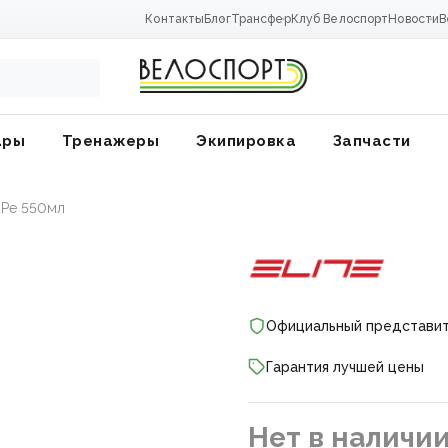
Контакты
Блог
Трансфер
Клуб Велоспорт
Новости
В
ары
Тренажеры
Экипировка
Запчасти
a Pe 550мл
Официальный представи
Гарантия лучшей цены
ники
Нет в наличи