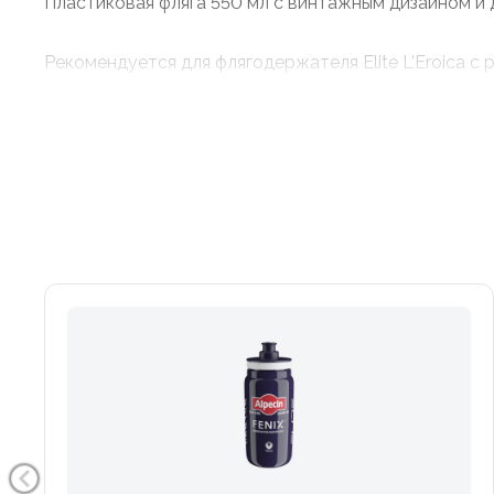
Пластиковая фляга 550 мл с винтажным дизайном и
Рекомендуется для флягодержателя Elite L'Eroica 