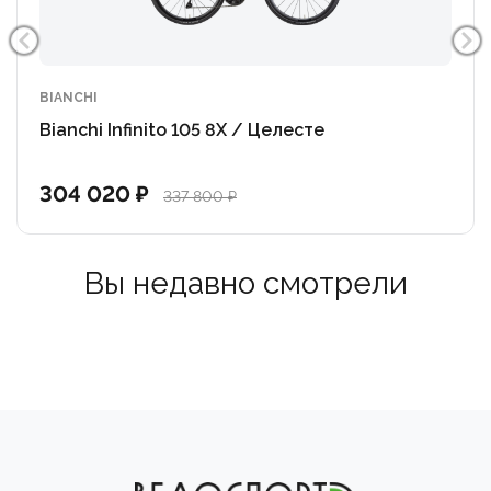
Каретка PressFit 86.4x41mm BB
Тормоза Shimano 105 (BR-R7170)
Тормозные диски Shimano RT-MT70 | Centerlock
BIANCHI
Колёса Fulcrum Racing 818, 30mm rim profile
Bianchi Infinito 105 8X / Целесте
622x19C
Покрышки Vittoria Rubino IV G2.0 graphene, 700x25
304 020 ₽
337 800 ₽
Вес 8,9 кг
Вы недавно смотрели