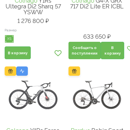
Colnago
Y1Rs
Colnago
G4-X GRX
Ultegra Di2 Sharq 57
717 Di2 Lite ER ICBL
YSWW
1 276 800 ₽
Размер
633 650 ₽
XS
Сообщить о
В
В корзину
поступлении
корзину