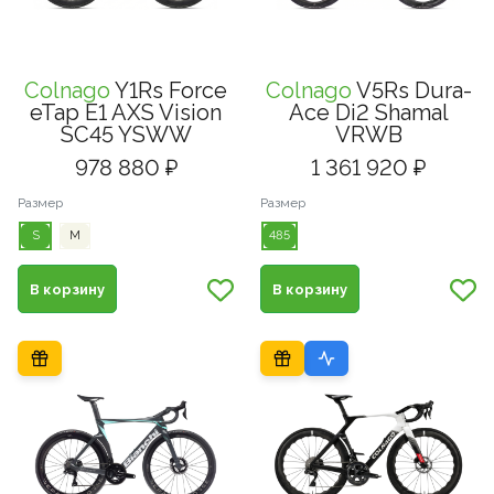
Colnago
Y1Rs Force
Colnago
V5Rs Dura-
eTap E1 AXS Vision
Ace Di2 Shamal
SC45 YSWW
VRWB
978 880 ₽
1 361 920 ₽
Размер
Размер
S
M
485
В корзину
В корзину