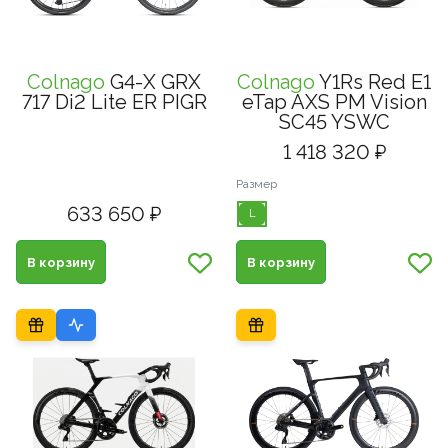
Colnago
G4-X GRX
Colnago
Y1Rs Red E1
717 Di2 Lite ER PIGR
eTap AXS PM Vision
SC45 YSWC
1 418 320 ₽
Размер
633 650 ₽
L
В корзину
В корзину