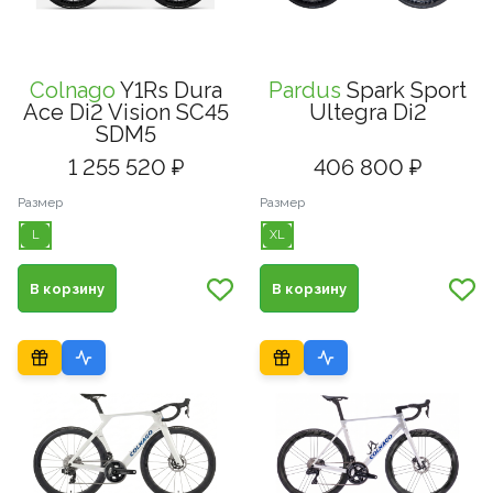
Colnago
Y1Rs Dura
Pardus
Spark Sport
Ace Di2 Vision SC45
Ultegra Di2
SDM5
1 255 520 ₽
406 800 ₽
Размер
Размер
L
XL
В корзину
В корзину