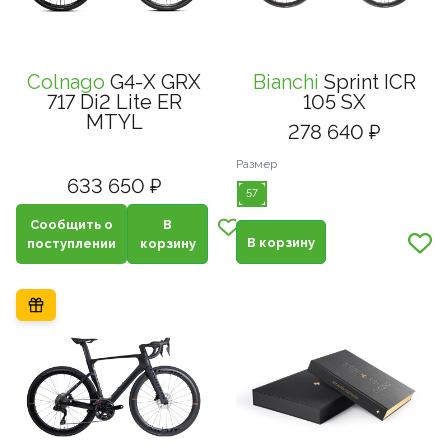
Colnago
G4-X GRX
Bianchi
Sprint ICR
717 Di2 Lite ER
105 SX
MTYL
278 640 ₽
Размер
633 650 ₽
57
Сообщить о
В
В корзину
поступлении
корзину