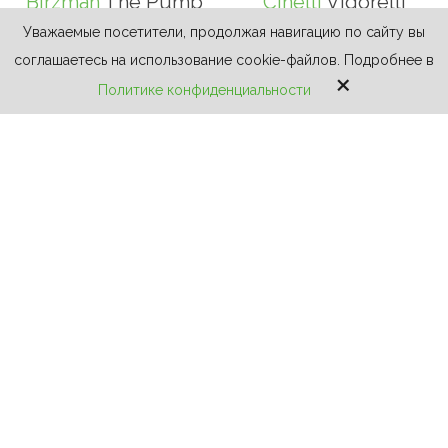
Birzman
The Pump
Cinelli
Vigorelli
Flick-It II
Shark X-Press Rim
Уважаемые посетители, продолжая навигацию по сайту вы
149 400 ₽
соглашаетесь на использование cookie-файлов. Подробнее в
×
Размер
Политике конфиденциальности
XS
6 300 ₽
В корзину
В корзину
Bianchi
Sprint ICR
Eddy Merckx