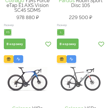
Colnago
Y1Rs Force
Pardus
Robin Sport
eTap E1 AXS Vision
Disc 105
SC45 SDM5
978 880 ₽
229 500 ₽
Размер
Размер
XS
L
В корзину
В корзину