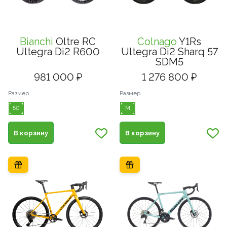
Bianchi
Oltre RC
Colnago
Y1Rs
Ultegra Di2 R600
Ultegra Di2 Sharq 57
SDM5
981 000 ₽
1 276 800 ₽
Размер
Размер
50
M
В корзину
В корзину