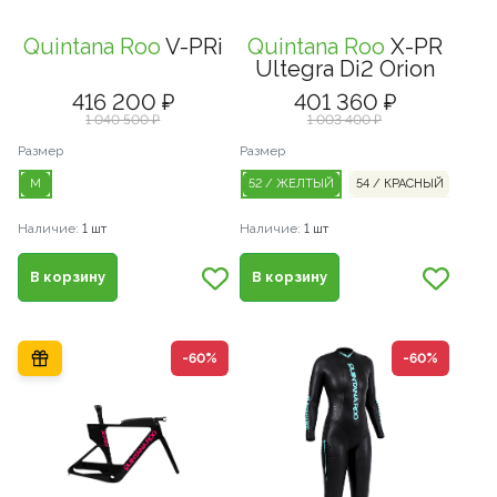
Рамы
Сумки и системы хранения
Носки, гольфы и гетры
Запасные части / Болты
Дожде
Покры
Специализированные инструменты
Наборы и мультиинструмент
Рамы
Сумки и системы хранения
Носки, гольфы и гетры
Запасные части / Болты
▶
Quintana Roo
V-PRi
Quintana Roo
X-PR
Детские
Транспорт и хранение
Гидрокостюмы
Педали
Жилет
Трубк
Ultegra Di2 Orion
Специализированные инструменты
Велоаптечки
Детские
Транспорт и хранение
Гидрокостюмы
Педали
▶
416 200 ₽
401 360 ₽
Велоаптечки
BMX
Фляги
Купальники и плавки
Троса/оплетки
Перча
Обода
BMX
Фляги
Купальники и плавки
Троса/оплетки
1 040 500 ₽
1 003 400 ₽
Щетки
Щетки
Размер
Размер
Электровелосипеды
Флягодержатели
Очки для плавания
Di2 - Провода, Батареи, Блоки, Зарядки, З/
Электровелосипеды
Флягодержатели
Очки для плавания
Di2 - Провода, Батареи, Блоки, Зарядки, З/Ч
Термо
Велохимия
M
52 / ЖЕЛТЫЙ
54 / КРАСНЫЙ
56 /
Ч
Велохимия
Фонари
Аксессуары для плавания
▶
Фонари
Аксессуары для плавания
Наличие:
1 шт
Наличие:
1 шт
Стойки ремонтные
Стойки ремонтные
Повседневная спортивная одежда
▶
Повседневная спортивная одежда
Универсальные ключи
В корзину
В корзину
Рюкзаки и сумки
Универсальные ключи
Рюкзаки и сумки
Стельки
-60%
-60%
Косметика
Стельки
Косметика