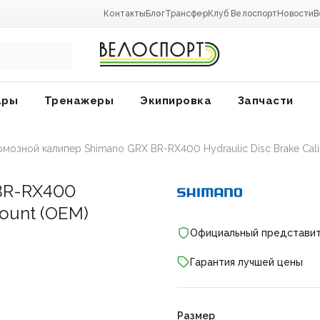
Контакты
Блог
Трансфер
Клуб Велоспорт
Новости
В
ары
Тренажеры
Экипировка
Запчасти
рмозной калипер Shimano GRX BR-RX400 Hydraulic Disc Brake Calip
BR-RX400
Mount (OEM)
Официальный представи
Гарантия лучшей цены
ники
Размер