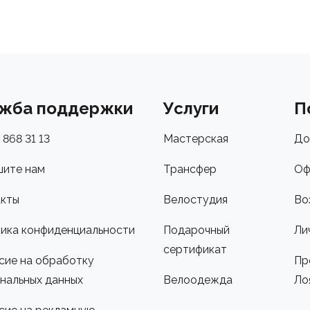
жба поддержки
Услуги
П
 868 31 13
Мастерская
До
ите нам
Трансфер
Оф
кты
Велостудия
Во
ика конфиденциальности
Подарочный
Ли
сертификат
сие на обработку
Пр
нальных данных
Велоодежда
Ло