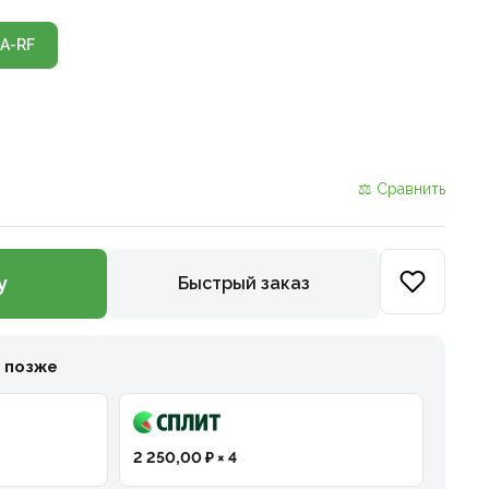
A-RF
⚖ Сравнить
у
Быстрый заказ
и позже
2 250,00 ₽ × 4