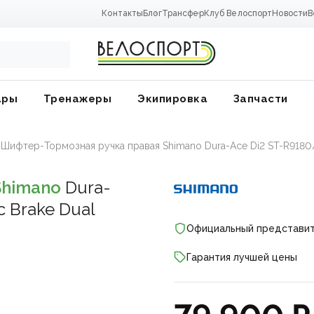
Контакты
Блог
Трансфер
Клуб Велоспорт
Новости
В
ары
Тренажеры
Экипировка
Запчасти
Шифтер-Тормозная ручка правая Shimano Dura-Ace Di2 ST-R9180/
Shimano
Dura-
 Brake Dual
Официальный представи
Гарантия лучшей цены
ники