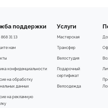
жба поддержки
Услуги
П
 868 31 13
Мастерская
До
ите нам
Трансфер
Оф
кты
Велостудия
Во
ика конфиденциальности
Подарочный
Ли
сертификат
сие на обработку
Пр
нальных данных
Велоодежда
Ло
сие на рекламную
лку