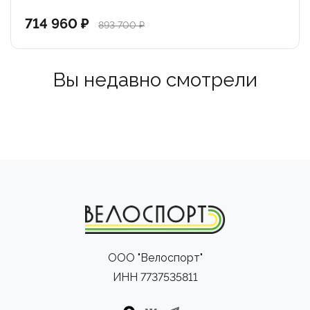
упрощает разборку велосипеда для перелетов и
714 960 ₽
893 700 ₽
обслуживания.
Инновационный стандарт UDH: Рама использует
Вы недавно смотрели
универсальный петух (Universal Derailleur Hanger), что
делает байк совместимым с новейшими
технологиями трансмиссий и облегчает поиск
запчастей в любой точке мира.
Одобрено чемпионами: Велосипед протестирован и
одобрен элитой мирового триатлона в реальных
гоночных условиях.
Ridley Triton Fast — это не просто передовой
ООО "Велоспорт"
велосипед для триатлона, это ваши новые личные
ИНН 7737535811
рекорды и умные инвестиции в будущие победы!