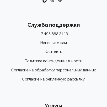
Оформите заказ онлайн с удобной доставкой в
интернет-магазине "Велоспорт" или загляните в один
из наших розничных магазинов. Наши эксперты всегда
Служба поддержки
готовы показать этот шедевр вживую, провести
профессиональную консультацию, помочь с
+7 495 868 31 13
примеркой и точной настройкой вашего идеального
Напишите нам
аэро-фита!
Контакты
Политика конфиденциальности
Согласие на обработку персональных данных
Согласие на рекламную рассылку
Услуги