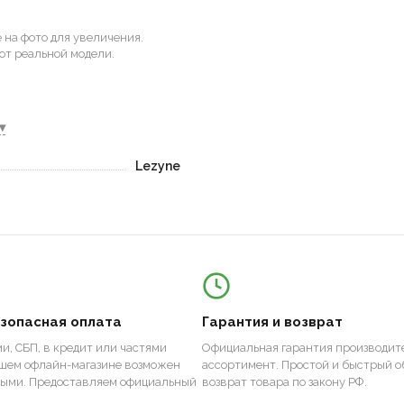
на фото для увеличения.
от реальной модели.
▾
Lezyne
езопасная оплата
Гарантия и возврат
и, СБП, в кредит или частями
Официальная гарантия производите
ашем офлайн-магазине возможен
ассортимент. Простой и быстрый о
ными. Предоставляем официальный
возврат товара по закону РФ.