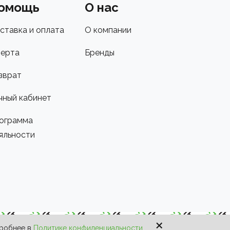
омощь
О нас
ставка и оплата
О компании
ерта
Бренды
зврат
чный кабинет
ограмма
яльности
×
дробнее в
Политике конфиденциальности