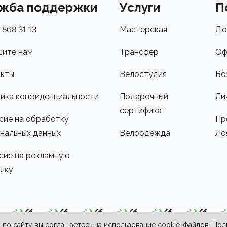
жба поддержки
Услуги
П
 868 31 13
Мастерская
До
ите нам
Трансфер
Оф
кты
Велостудия
Во
ика конфиденциальности
Подарочный
Ли
сертификат
сие на обработку
Пр
нальных данных
Велоодежда
Ло
сие на рекламную
лку
по сайту вы соглашаетесь на использование cookie-файлов. По