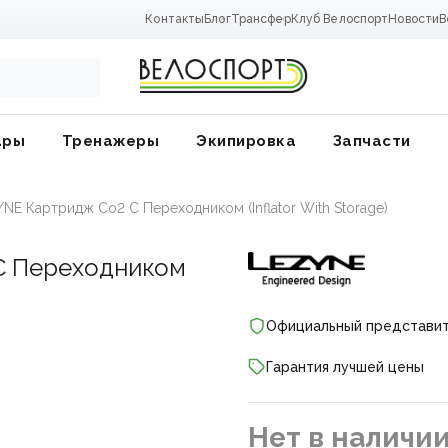
Контакты
Блог
Трансфер
Клуб Велоспорт
Новости
В
ары
Тренажеры
Экипировка
Запчасти
E Картридж Со2 С Переходником (Inflator With Storage)
С Переходником
Официальный представи
Гарантия лучшей цены
ники
Нет в наличи