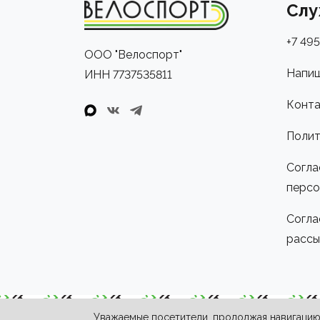
Слу
+7 495
ООО "Велоспорт"
Напиш
ИНН 7737535811
Конта
Полит
Согла
персо
Согла
рассы
Уважаемые посетители, продолжая навигацию 