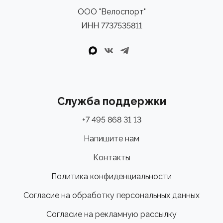
тренировки.
ООО "Велоспорт"
Дополнительная информация:
ИНН 7737535811
Вес: 460 г (рассчитан на 10 полноценных порций).
Продукт содержит подсластители.
Не является полной заменой сбалансированного
питания и должен использоваться как часть
здорового образа жизни.
Служба поддержки
Хранить в сухом, прохладном месте, вдали от прямых
солнечных лучей.
+7 495 868 31 13
SiS REGO Clear Recovery — восстанавливайтесь
Напишите нам
легко, вкусно и эффективно, чтобы завтра снова быть
Контакты
на пике формы!
Оформите заказ онлайн с удобной доставкой в
Политика конфиденциальности
интернет-магазине "Велоспорт" или загляните в один
Согласие на обработку персональных данных
из наших розничных магазинов. Наши эксперты всегда
готовы провести профессиональную консультацию и
Согласие на рекламную рассылку