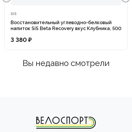
Природный L-лейцин: Содержит важнейшую
незаменимую аминокислоту, которая выступает
SIS
главным триггером для запуска синтеза мышечного
Восстановительный углеводно-белковый
белка и ускорения регенерации.
напиток SiS Beta Recovery вкус Клубника, 500
г. в пакете
Комплексное действие: Идеально подходит для
3 380 ₽
закрытия «углеводно-белкового окна» каждый день
после заездов, бега или тренировок в зале.
Способ применения:
Вы недавно смотрели
Добавьте 46 г порошка (одну полную мерную ложку)
в 500 мл холодной воды.
Тщательно взболтайте в шейкере.
Обратите внимание: обильное пенообразование при
смешивании Clear-протеина — это абсолютно
нормальный процесс. Просто дайте напитку
постоять минимум 1 минуту, пока пена не осядет.
Для достижения максимального эффекта употребите
напиток в течение 30 минут после окончания