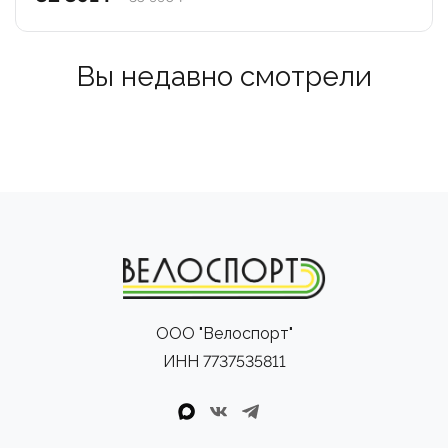
ощущения удушья, позволяя вам сосредоточиться на
плавании.
Вы недавно смотрели
Технические особенности:
- Толщина неопрена: 1,5 мм J-NEO II и 2 мм J-NEO II
- Внешний слой: Гладкая кожа
- Внутренний трикотаж: Ультраэластичный
ООО "Велоспорт"
ИНН 7737535811