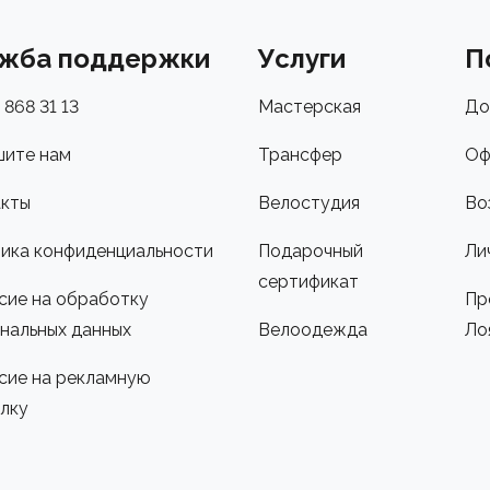
жба поддержки
Услуги
П
 868 31 13
Мастерская
До
ите нам
Трансфер
Оф
кты
Велостудия
Во
ика конфиденциальности
Подарочный
Ли
сертификат
сие на обработку
Пр
нальных данных
Велоодежда
Ло
сие на рекламную
лку