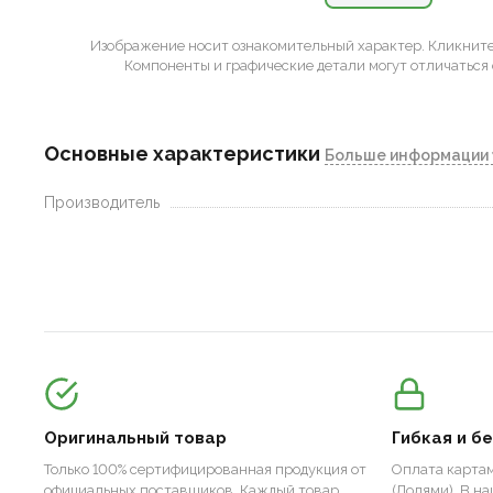
Изображение носит ознакомительный характер.
Кликните 
Компоненты и графические детали могут отличаться 
Основные характеристики
Больше информации 
Производитель
Оригинальный товар
Гибкая и б
Только 100% сертифицированная продукция от
Оплата картам
официальных поставщиков. Каждый товар
(Долями). В н