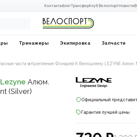
Контакты
Блог
Трансфер
Клуб Велоспорт
Новости
В
ары
Тренажеры
Экипировка
Запчасти
пасные части
Крепление Фонарей К Велошлему LEZYNE Алюм. Min
Lezyne
Алюм.
 (Silver)
Официальный представи
Гарантия лучшей цены
ники