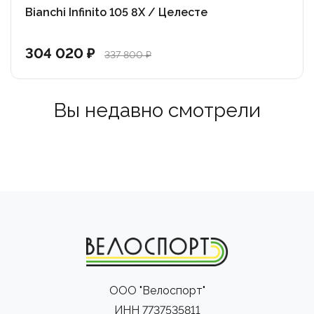
AXS –предтоповый групсет, на который можно
Bianchi Infinito 105 8X / Целесте
положиться в любой ситуации, будь то соревнования
или коферайд!
304 020 ₽
337 800 ₽
Завершают образ карбоновые аэро колёса Fulcrum
Racing Wind 400. Они не только подойдут для
Вы недавно смотрели
тренировок и соревнований, но стильно смотрятся,
отлично дополняя дизайн.
Ключевые особенности:
•Модульная конструкция рамы с улучшенными в
сравнении с моделью C64 аэродинамическими
характеристиками.
•Геометрия C68 практически полностью повторяет
командный гоночный V4RS.
•Новый карбоновый руль-вынос CC.01, в котором
ООО "Велоспорт"
применена улучшенная система полностью
ИНН 7737535811