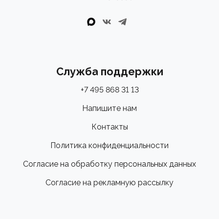
внутренней прокладки кабелей. В рулевой под
крышкой спрятан элегантный мультитул.
•Каждый C68 произведен в Италии непосредственно
на заводе Colnago в Камбьяго.
•Рулевая Ceramic Speed SLT с подшипниками на
Служба поддержки
«твердой» полимерной смазке. В сравнении со
стандартными рулевыми это значительно
+7 495 868 31 13
продлевает срок службы без необходимости
Напишите нам
проводить частое обслуживание.
Контакты
Политика конфиденциальности
Согласие на обработку персональных данных
Согласие на рекламную рассылку