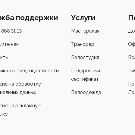
жба поддержки
Услуги
П
 868 31 13
Мастерская
До
ите нам
Трансфер
Оф
кты
Велостудия
Во
ика конфиденциальности
Подарочный
Ли
сертификат
сие на обработку
Пр
нальных данных
Велоодежда
Ло
сие на рекламную
лку