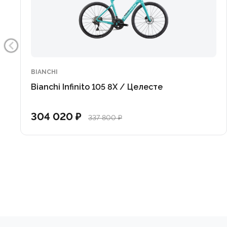
Группа SRAM Force eTap AXS предлагает беспрово
Такое сочетание обеспечивает не только комфорт у
BIANCHI
Bianchi Infinito 105 8X / Целесте
304 020 ₽
337 800 ₽