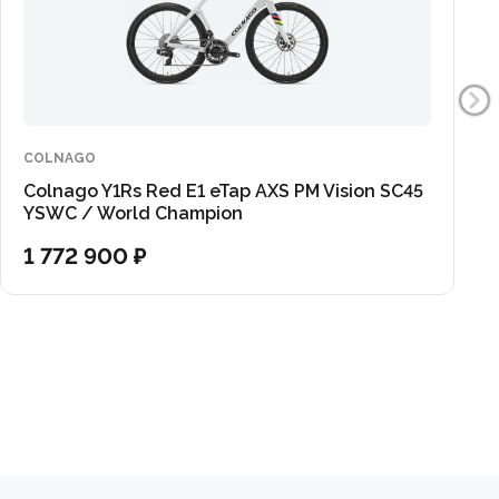
егрированную с измерителем мощности Quarq.
й.
COLNAGO
Colnago Y1Rs Red E1 eTap AXS PM Vision SC45
YSWC / World Champion
1 772 900 ₽