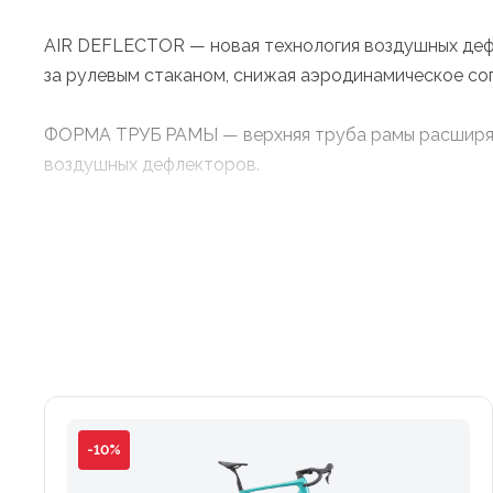
AIR DEFLECTOR — новая технология воздушных дефле
за рулевым стаканом, снижая аэродинамическое со
ФОРМА ТРУБ РАМЫ — верхняя труба рамы расширяет
воздушных дефлекторов.
ЗАДНИЙ ТРЕУГОЛЬНИК — верхние перья заднего треу
для обеспечения лучшей передачи мощности.
OLTRE PRO имеет увеличенные зазоры для установк
новая конструкция снижает турбулентность и сгла
ИНТЕГРИРОВАННЫЙ АЭРОДИНАМИЧЕСКИЙ РУЛЬ — пол
направляет воздушный поток с минимальным давлен
-10%
В области соединения выноса со штоком вилки уже