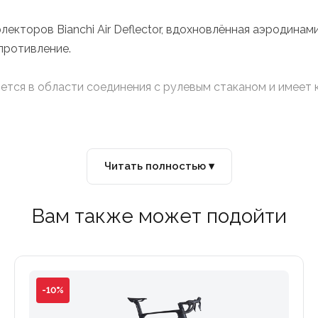
кторов Bianchi Air Deflector, вдохновлённая аэродинам
противление.
ся в области соединения с рулевым стаканом и имеет
гольника плотно обтекают заднее колесо, снижая турб
Читать полностью ▾
и покрышек 700x30C. В дополнение к большему комфорту
Вам также может подойти
живает воздушный поток, повышая аэродинамику.
учил новый интегрированный с выносом карбоновый а
ием на движущиеся ноги гонщика.
-10%
 предусмотрено специальное место для крепления велок