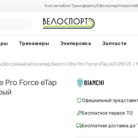
Контакты
Блог
Трансфер
Клуб Велоспорт
Новости
В
ары
Тренажеры
Экипировка
Запчасти
Шоссейный велосипед Bianchi Oltre Pro Force eTap AXS PM ZF 
e Pro Force eTap
рый
Официальный представи
Бесплатное первое ТО
Бесплатная доставка до 
ники