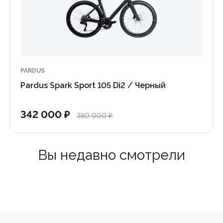
дную электронную систему переключения, полностью инт
правления, но и детальную аналитику силовых показателе
PARDUS
Pardus Spark Sport 105 Di2 / Черный
342 000 ₽
380 000 ₽
Вы недавно смотрели