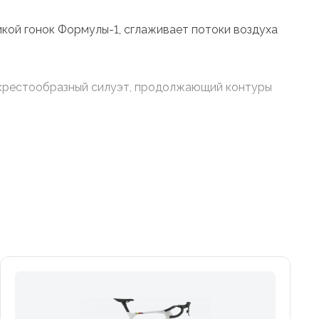
икой гонок Формулы-1, сглаживает потоки воздуха
 крестообразный силуэт, продолжающий контуры
улентность, а нижние перья стали заметно толще
, который обеспечивает более широкая резина,
эродинамический руль. Воздуховод посередине
омпьютера.