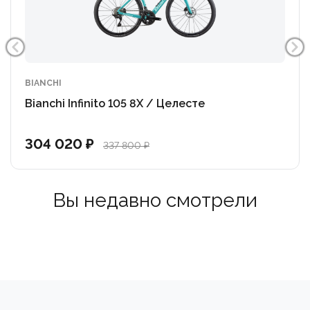
продолжающий контуры воздушных дефлекторов.
ЗАДНИЙ ТРЕУГОЛЬНИК — верхние перья заднего
треугольника плотно обтекают заднее колесо,
снижая турбулентность, а нижние перья стали
BIANCHI
заметно толще для обеспечения лучшей передачи
Bianchi Infinito 105 8X / Целесте
мощности.
304 020 ₽
337 800 ₽
OLTRE PRO имеет увеличенные зазоры для установки
покрышек 700x30C. В дополнение к большему
комфорту, который обеспечивает более широкая
Вы недавно смотрели
резина, новая конструкция снижает турбулентность
и сглаживает воздушный поток, повышая
аэродинамику.
ИНТЕГРИРОВАННЫЙ АЭРОДИНАМИЧЕСКИЙ РУЛЬ
— получил новый интегрированный с выносом