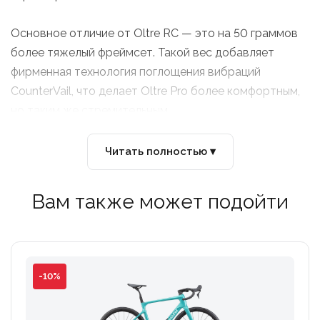
Основное отличие от Oltre RC — это на 50 граммов
более тяжелый фреймсет. Такой вес добавляет
фирменная технология поглощения вибраций
CounterVail, что делает Oltre Pro более комфортным,
но таким же стремительным.
AIR DEFLECTOR — новая технология воздушных
Читать полностью ▾
дефлекторов Bianchi Air Deflector, вдохновлённая
аэродинамикой гонок Формулы-1, сглаживает потоки
Вам также может подойти
воздуха за рулевым стаканом, снижая
аэродинамическое сопротивление.
ФОРМА ТРУБ РАМЫ — верхняя труба рамы
-10%
расширяется в области соединения с рулевым
стаканом и имеет крестообразный силуэт,