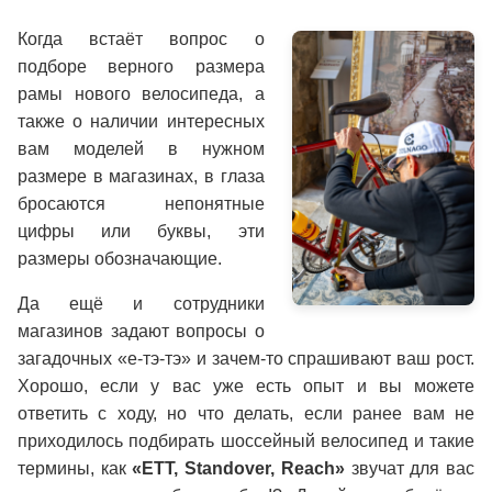
Рамы
Сумки и системы хранения
Носки, гольфы и гетры
Запасные части / Болты
Дожде
Покры
Специализированные инструменты
Наборы и мультиинструмент
Рамы
Сумки и системы хранения
Носки, гольфы и гетры
Запасные части / Болты
▶
Когда встаёт вопрос о
Детские
Транспорт и хранение
Гидрокостюмы
Педали
Жилет
Трубк
Специализированные инструменты
подборе верного размера
Велоаптечки
Детские
Транспорт и хранение
Гидрокостюмы
Педали
▶
рамы нового велосипеда, а
Велоаптечки
BMX
Фляги
Купальники и плавки
Троса/оплетки
Перча
Обода
BMX
Фляги
Купальники и плавки
Троса/оплетки
также о наличии интересных
Щетки
Щетки
вам моделей в нужном
Электровелосипеды
Флягодержатели
Очки для плавания
Di2 - Провода, Батареи, Блоки, Зарядки, З/
Электровелосипеды
Флягодержатели
Очки для плавания
Di2 - Провода, Батареи, Блоки, Зарядки, З/Ч
Термо
размере в магазинах, в глаза
Велохимия
Ч
Велохимия
Фонари
Аксессуары для плавания
▶
бросаются непонятные
Фонари
Аксессуары для плавания
цифры или буквы, эти
Стойки ремонтные
Стойки ремонтные
Повседневная спортивная одежда
▶
размеры обозначающие.
Повседневная спортивная одежда
Универсальные ключи
Рюкзаки и сумки
Универсальные ключи
Да ещё и сотрудники
Рюкзаки и сумки
Стельки
магазинов задают вопросы о
загадочных «е-тэ-тэ» и зачем-то спрашивают ваш рост.
Косметика
Стельки
Хорошо, если у вас уже есть опыт и вы можете
ответить с ходу, но что делать, если ранее вам не
Косметика
приходилось подбирать шоссейный велосипед и такие
термины, как
«ETT, Standover, Reach»
звучат для вас