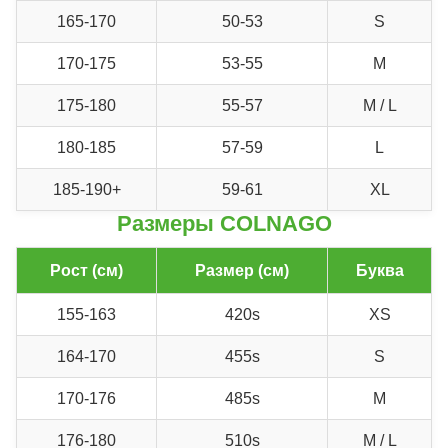
165-170
50-53
S
170-175
53-55
M
175-180
55-57
M / L
180-185
57-59
L
185-190+
59-61
XL
Размеры
COLNAGO
Рост (см)
Размер (см)
Буква
155-163
420s
XS
164-170
455s
S
170-176
485s
M
176-180
510s
M / L